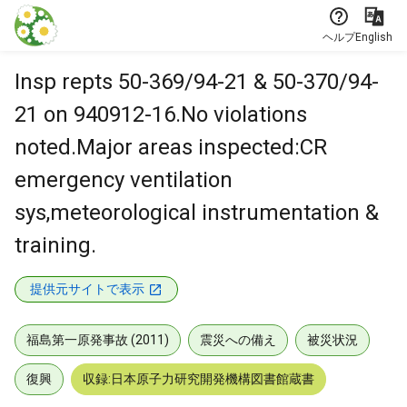
本文に飛ぶ
ヘルプ
English
Insp repts 50-369/94-21 & 50-370/94-
21 on 940912-16.No violations
noted.Major areas inspected:CR
emergency ventilation
sys,meteorological instrumentation &
training.
提供元サイトで表示
福島第一原発事故 (2011)
震災への備え
被災状況
復興
収録:日本原子力研究開発機構図書館蔵書