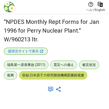
本文に飛ぶ
ヘルプ
English
"NPDES Monthly Rept Forms for Jan
1996 for Perry Nuclear Plant."
W/960213 ltr.
提供元サイトで表示
福島第一原発事故 (2011)
震災への備え
被災状況
復興
収録:日本原子力研究開発機構図書館蔵書