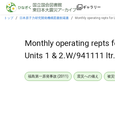
本文に飛ぶ
ギャラリー
トップ
日本原子力研究開発機構図書館蔵書
Monthly operating repts for 
Monthly operating repts 
Units 1 & 2.W/941111 ltr
福島第一原発事故 (2011)
震災への備え
被災