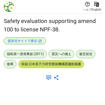
本文に飛ぶ
ヘルプ
English
Safety evaluation supporting amend
100 to license NPF-38.
提供元サイトで表示
福島第一原発事故 (2011)
震災への備え
被災状況
復興
収録:日本原子力研究開発機構図書館蔵書
メタデータ