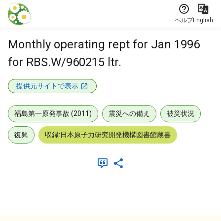
本文に飛ぶ
ヘルプ
English
Monthly operating rept for Jan 1996
for RBS.W/960215 ltr.
提供元サイトで表示
福島第一原発事故 (2011)
震災への備え
被災状況
復興
収録:日本原子力研究開発機構図書館蔵書
メタデータ