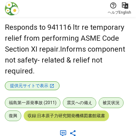
本文に飛ぶ
ヘルプ
English
Responds to 941116 ltr re temporary
relief from performing ASME Code
Section XI repair.Informs component
not safety- related & relief not
required.
提供元サイトで表示
福島第一原発事故 (2011)
震災への備え
被災状況
復興
収録:日本原子力研究開発機構図書館蔵書