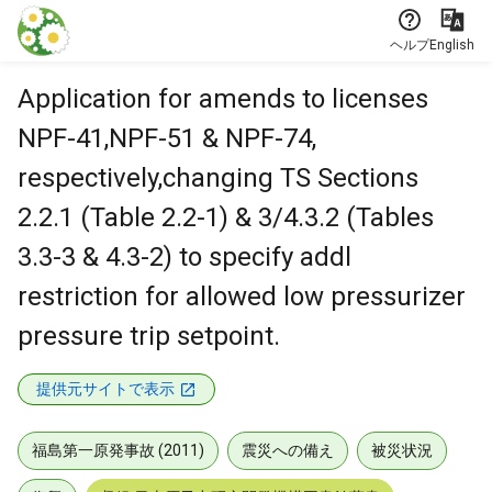
本文に飛ぶ
ヘルプ
English
Application for amends to licenses
NPF-41,NPF-51 & NPF-74,
respectively,changing TS Sections
2.2.1 (Table 2.2-1) & 3/4.3.2 (Tables
3.3-3 & 4.3-2) to specify addl
restriction for allowed low pressurizer
pressure trip setpoint.
提供元サイトで表示
福島第一原発事故 (2011)
震災への備え
被災状況