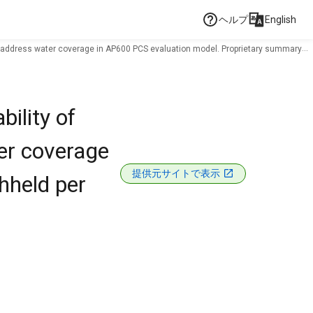
ヘルプ
English
 to address water coverage in AP600 PCS evaluation model. Proprietary summary
ility of
er coverage
提供元サイトで表示
hheld per