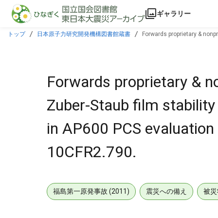
本文に飛ぶ
ギャラリー
トップ
日本原子力研究開発機構図書館蔵書
Forwards proprietary & nonp
withheld per 10CFR2.790.
Forwards proprietary & no
Zuber-Staub film stabili
in AP600 PCS evaluation 
10CFR2.790.
福島第一原発事故 (2011)
震災への備え
被災