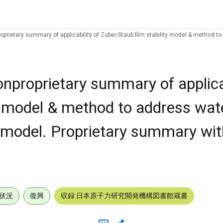
roprietary summary of applicability of Zuber-Staub film stability model & method
nproprietary summary of applicab
ty model & method to address wat
model. Proprietary summary wit
状況
復興
収録:日本原子力研究開発機構図書館蔵書