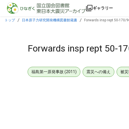
本文に飛ぶ
ギャラリー
トップ
日本原子力研究開発機構図書館蔵書
Forwards insp rept 50-170/9
Forwards insp rept 50-17
福島第一原発事故 (2011)
震災への備え
被災
メタデータ