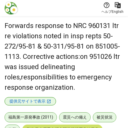
本文に飛ぶ
ヘルプ
English
Forwards response to NRC 960131 ltr
re violations noted in insp repts 50-
272/95-81 & 50-311/95-81 on 851005-
1113. Corrective actions:on 951026 ltr
was issued delineating
roles,responsibilities to emergency
response organization.
提供元サイトで表示
福島第一原発事故 (2011)
震災への備え
被災状況