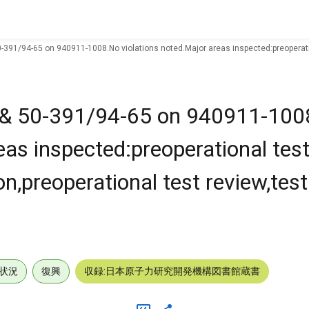
0-391/94-65 on 940911-1008.No violations noted.Major areas inspected:preoperatio
5 & 50-391/94-65 on 940911-10
eas inspected:preoperational te
on,preoperational test review,tes
状況
復興
収録:日本原子力研究開発機構図書館蔵書