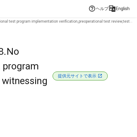
ヘルプ
English
nal test program implementation verification,preoperational test review,test
08.No
st program
提供元サイトで表示
t witnessing