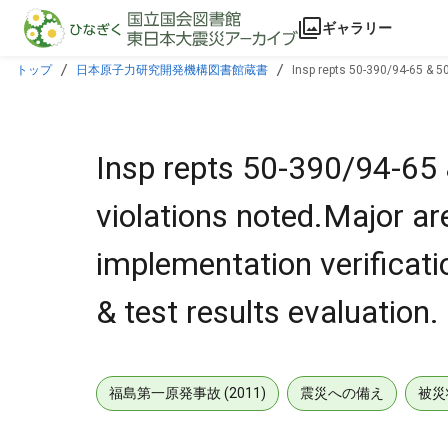
本文に飛ぶ
ギャラリー
トップ
日本原子力研究開発機構図書館蔵書
Insp repts 50-390/94-65 & 5
witnessing & test results evaluation.
Insp repts 50-390/94-6
violations noted.Major ar
implementation verificati
& test results evaluation.
福島第一原発事故 (2011)
震災への備え
被災