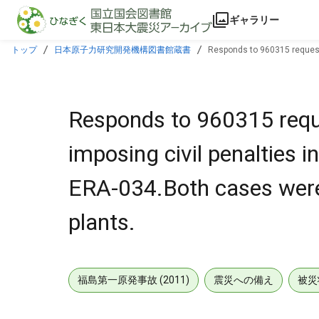
本文に飛ぶ
ギャラリー
トップ
日本原子力研究開発機構図書館蔵書
Responds to 960315 request 
various plants.
Responds to 960315 reque
imposing civil penalties
ERA-034.Both cases were 
plants.
福島第一原発事故 (2011)
震災への備え
被災