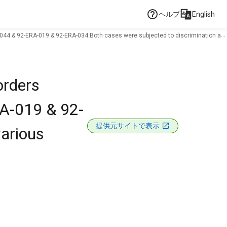
ヘルプ
English
-044 & 92-ERA-019 & 92-ERA-034.Both cases were subjected to discrimination at
orders
RA-019 & 92-
提供元サイトで表示
various