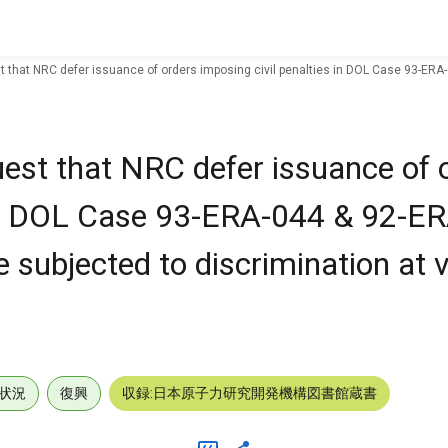
that NRC defer issuance of orders imposing civil penalties in DOL Case 93-ERA
st that NRC defer issuance of 
 in DOL Case 93-ERA-044 & 92-E
subjected to discrimination at 
状況
復興
収録:日本原子力研究開発機構図書館蔵書