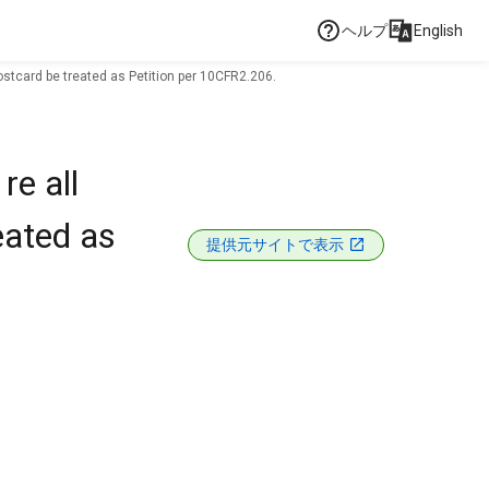
ヘルプ
English
stcard be treated as Petition per 10CFR2.206.
re all
eated as
提供元サイトで表示