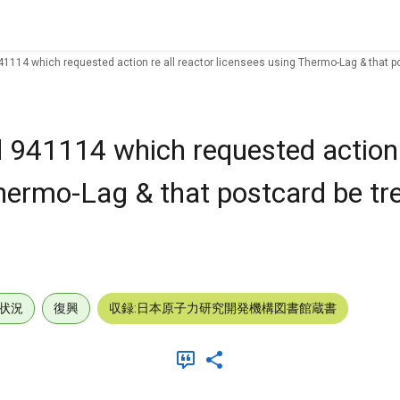
1114 which requested action re all reactor licensees using Thermo-Lag & that po
 941114 which requested action 
Thermo-Lag & that postcard be tr
状況
復興
収録:日本原子力研究開発機構図書館蔵書