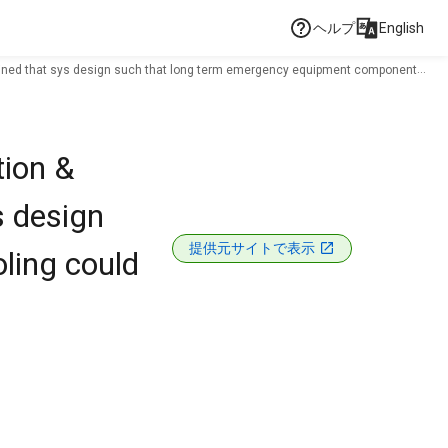
ヘルプ
English
mined that sys design such that long term emergency equipment component
ion &
s design
提供元サイトで表示
ling could