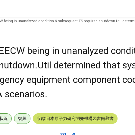
W being in unanalyzed condition & subsequent TS required shutdown.Util deter
EECW being in unanalyzed condit
hutdown.Util determined that sy
rgency equipment component coo
A scenarios.
状況
復興
収録:日本原子力研究開発機構図書館蔵書