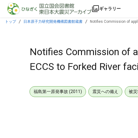
本文に飛ぶ
ギャラリー
トップ
日本原子力研究開発機構図書館蔵書
Notifies Commission of applic
Notifies Commission of ap
ECCS to Forked River facil
福島第一原発事故 (2011)
震災への備え
被災