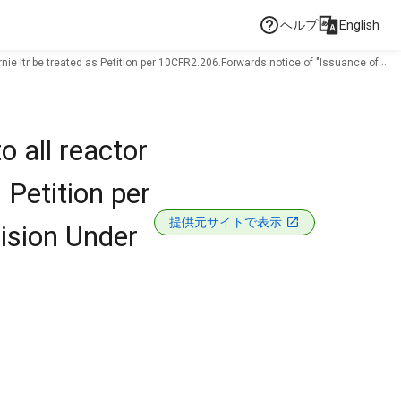
ヘルプ
English
nie ltr be treated as Petition per 10CFR2.206.Forwards notice of "Issuance of
 all reactor
 Petition per
提供元サイトで表示
ision Under