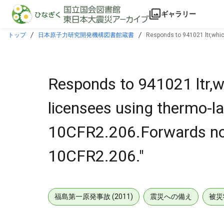
本文に飛ぶ
ギャラリー
トップ
日本原子力研究開発機構図書館蔵書
Responds to 941021 ltr,which
Director Decision Under 10CFR2.206."
Responds to 941021 ltr,wh
licensees using thermo-lag
10CFR2.206.Forwards noti
10CFR2.206."
福島第一原発事故 (2011)
震災への備え
被災