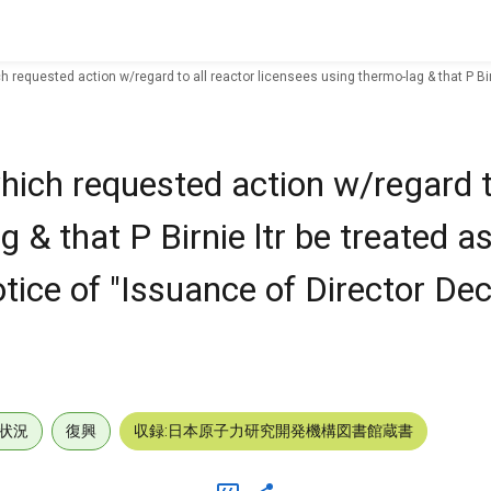
 requested action w/regard to all reactor licensees using thermo-lag & that P Bir
ich requested action w/regard to
 & that P Birnie ltr be treated as
ce of "Issuance of Director Dec
状況
復興
収録:日本原子力研究開発機構図書館蔵書