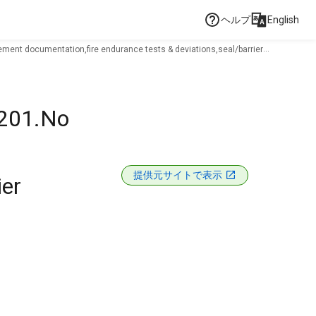
ヘルプ
English
ment documentation,fire endurance tests & deviations,seal/barrier
0201.No
提供元サイトで表示
ier