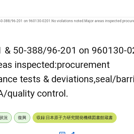
50-388/96-201 on 960130-0201.No violations noted.Major areas inspected:procure
01 & 50-388/96-201 on 960130-
reas inspected:procurement
nce tests & deviations,seal/barr
A/quality control.
状況
復興
収録:日本原子力研究開発機構図書館蔵書