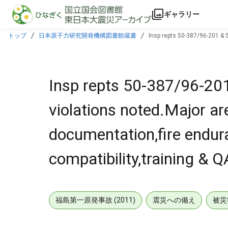
本文に飛ぶ
ギャラリー
トップ
日本原子力研究開発機構図書館蔵書
Insp repts 50-387/96-201 & 
compatibility,training & QA/quality control.
Insp repts 50-387/96-2
violations noted.Major a
documentation,fire endura
compatibility,training & Q
福島第一原発事故 (2011)
震災への備え
被災