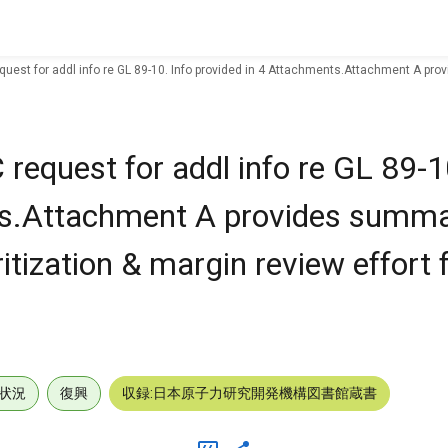
est for addl info re GL 89-10. Info provided in 4 Attachments.Attachment A provid
equest for addl info re GL 89-1
ts.Attachment A provides summa
itization & margin review effort 
状況
復興
収録:日本原子力研究開発機構図書館蔵書