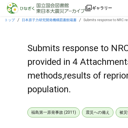
本文に飛ぶ
ギャラリー
トップ
日本原子力研究開発機構図書館蔵書
Submits response to NRC requ
MOV population.
Submits response to NRC r
provided in 4 Attachmen
methods,results of reprior
population.
福島第一原発事故 (2011)
震災への備え
被災