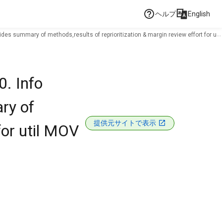
ヘルプ
English
es summary of methods,results of reprioritization & margin review effort for util
0. Info
ry of
提供元サイトで表示
for util MOV