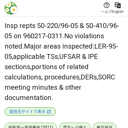
本文に飛ぶ
ヘルプ
English
Insp repts 50-220/96-05 & 50-410/96-
05 on 960217-0311.No violations
noted.Major areas inspected:LER-95-
05,applicable TSs,UFSAR & IPE
sections,portions of related
calculations, procedures,DERs,SORC
meeting minutes & other
documentation.
提供元サイトで表示
福島第一原発事故 (2011)
震災への備え
被災状況