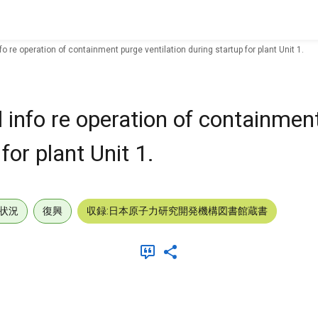
o re operation of containment purge ventilation during startup for plant Unit 1.
 info re operation of containmen
for plant Unit 1.
状況
復興
収録:日本原子力研究開発機構図書館蔵書