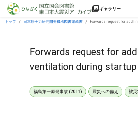
本文に飛ぶ
ギャラリー
トップ
日本原子力研究開発機構図書館蔵書
Forwards request for addl inf
Forwards request for addl
ventilation during startup 
福島第一原発事故 (2011)
震災への備え
被災