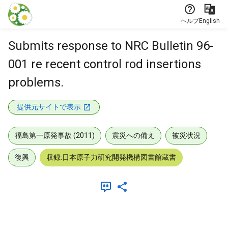
本文に飛ぶ
ヘルプ
English
Submits response to NRC Bulletin 96-
001 re recent control rod insertions
problems.
提供元サイトで表示
福島第一原発事故 (2011)
震災への備え
被災状況
復興
収録:日本原子力研究開発機構図書館蔵書