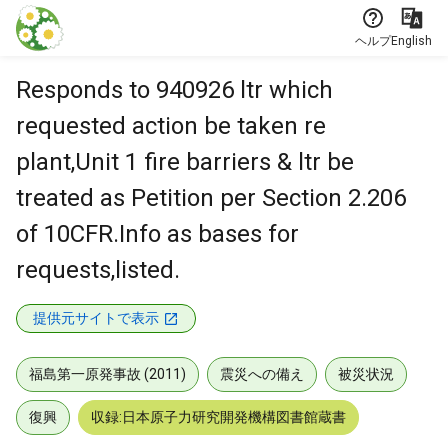
本文に飛ぶ
ヘルプ
English
Responds to 940926 ltr which
requested action be taken re
plant,Unit 1 fire barriers & ltr be
treated as Petition per Section 2.206
of 10CFR.Info as bases for
requests,listed.
提供元サイトで表示
福島第一原発事故 (2011)
震災への備え
被災状況
復興
収録:日本原子力研究開発機構図書館蔵書