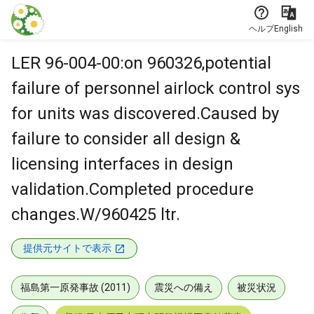
本文に飛ぶ
ヘルプ
English
LER 96-004-00:on 960326,potential
failure of personnel airlock control sys
for units was discovered.Caused by
failure to consider all design &
licensing interfaces in design
validation.Completed procedure
changes.W/960425 ltr.
提供元サイトで表示
福島第一原発事故 (2011)
震災への備え
被災状況