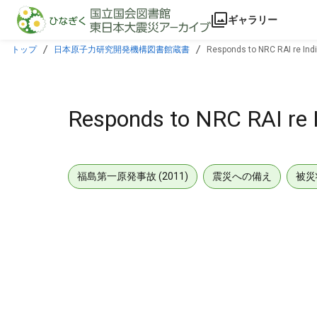
本文に飛ぶ
ギャラリー
トップ
日本原子力研究開発機構図書館蔵書
Responds to NRC RAI re Indi
Responds to NRC RAI re I
福島第一原発事故 (2011)
震災への備え
被災
メタデータ