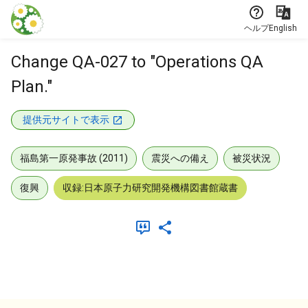
本文に飛ぶ
ヘルプ
English
Change QA-027 to "Operations QA
Plan."
提供元サイトで表示
福島第一原発事故 (2011)
震災への備え
被災状況
復興
収録:日本原子力研究開発機構図書館蔵書
メタデータ