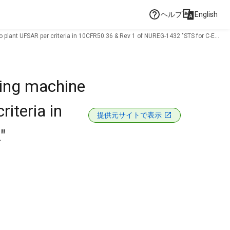
ヘルプ
English
to plant UFSAR per criteria in 10CFR50.36 & Rev 1 of NUREG-1432 "STS for C-E
ling machine
riteria in
提供元サイトで表示
"