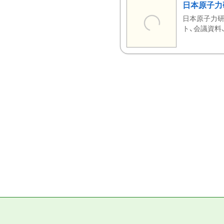
日本原子力
日本原子力研
ト、会議資料、