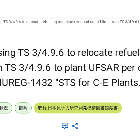
 TS 3/4.9.6 to relocate refueling machine overload cut off limit from TS 3/4.9.6 
ing TS 3/4.9.6 to relocate refue
m TS 3/4.9.6 to plant UFSAR per c
UREG-1432 "STS for C-E Plants.
状況
復興
収録:日本原子力研究開発機構図書館蔵書