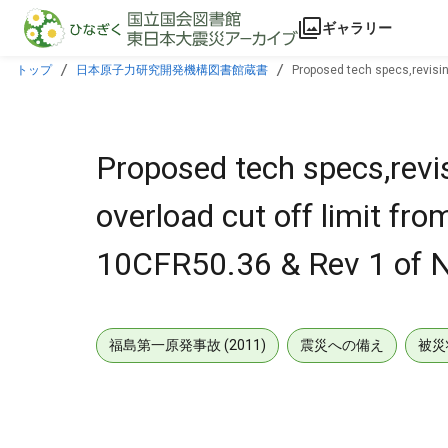
本文に飛ぶ
ギャラリー
トップ
日本原子力研究開発機構図書館蔵書
Proposed tech specs,revising
Plants."
Proposed tech specs,revis
overload cut off limit fro
10CFR50.36 & Rev 1 of N
福島第一原発事故 (2011)
震災への備え
被災