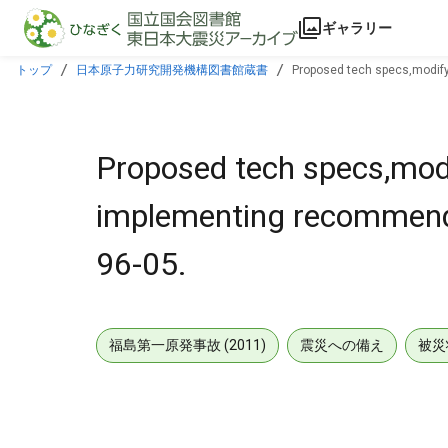
本文に飛ぶ
ギャラリー
トップ
日本原子力研究開発機構図書館蔵書
Proposed tech specs,modify
Proposed tech specs,modi
implementing recommen
96-05.
福島第一原発事故 (2011)
震災への備え
被災