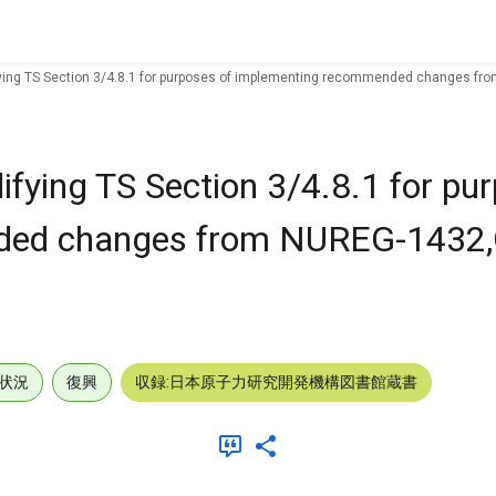
ing TS Section 3/4.8.1 for purposes of implementing recommended changes fro
fying TS Section 3/4.8.1 for pur
ded changes from NUREG-1432,
状況
復興
収録:日本原子力研究開発機構図書館蔵書