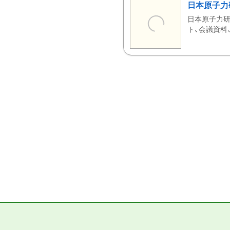
日本原子力
日本原子力研
ト、会議資料、