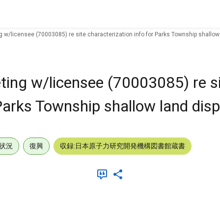
/licensee (70003085) re site characterization info for Parks Township shallow 
ng w/licensee (70003085) re si
 Parks Township shallow land disp
状況
復興
収録:日本原子力研究開発機構図書館蔵書