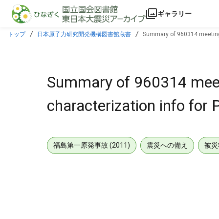
本文に飛ぶ
ギャラリー
トップ
日本原子力研究開発機構図書館蔵書
Summary of 960314 meeting w
Summary of 960314 meeti
characterization info for
福島第一原発事故 (2011)
震災への備え
被災