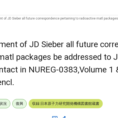
nt of JD Sieber all future correspondence pertaining to radioactive matl package
ement of JD Sieber all future co
e matl packages be addressed to 
 contact in NUREG-0383,Volume 1 
encl.
状況
復興
収録:日本原子力研究開発機構図書館蔵書