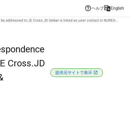
ヘルプ
English
s be addressed to JE Cross.JD Sieber is listed as user contact in NUREG-
rrespondence
JE Cross.JD
提供元サイトで表示
&