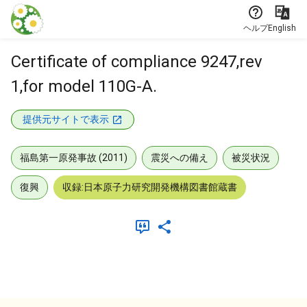
本文に飛ぶ
ヘルプ
English
Certificate of compliance 9247,rev
1,for model 110G-A.
提供元サイトで表示
福島第一原発事故 (2011)
震災への備え
被災状況
復興
収録:日本原子力研究開発機構図書館蔵書
メタデータ