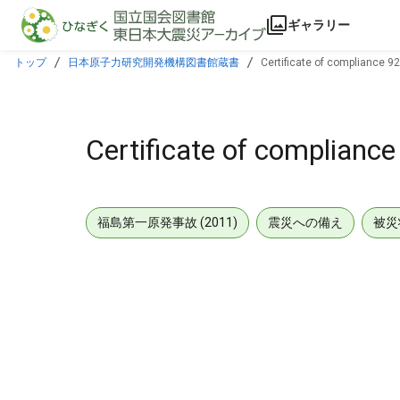
本文に飛ぶ
ギャラリー
トップ
日本原子力研究開発機構図書館蔵書
Certificate of compliance 92
Certificate of complianc
福島第一原発事故 (2011)
震災への備え
被災
メタデータ