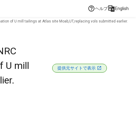
ヘルプ
English
n of U mill tailings at Atlas site Moab,UT,replacing vols submitted earlier.
 NRC
 U mill
提供元サイトで表示
ier.