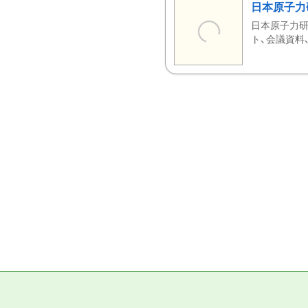
日本原子力
日本原子力研
ト、会議資料、