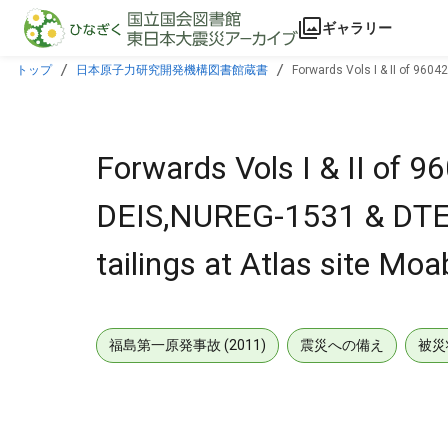
本文に飛ぶ
ギャラリー
トップ
日本原子力研究開発機構図書館蔵書
Forwards Vols I & II of 9604
Forwards Vols I & II of 
DEIS,NUREG-1531 & DTER
tailings at Atlas site Moa
福島第一原発事故 (2011)
震災への備え
被災