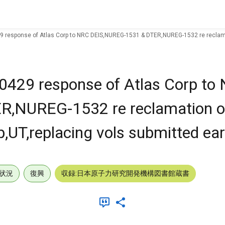
29 response of Atlas Corp to NRC DEIS,NUREG-1531 & DTER,NUREG-1532 re reclamatio
960429 response of Atlas Corp to
,NUREG-1532 re reclamation of
b,UT,replacing vols submitted earl
状況
復興
収録:日本原子力研究開発機構図書館蔵書