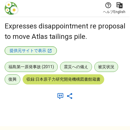
本文に飛ぶ
ヘルプ
English
Expresses disappointment re proposal
to move Atlas tailings pile.
提供元サイトで表示
福島第一原発事故 (2011)
震災への備え
被災状況
復興
収録:日本原子力研究開発機構図書館蔵書
メタデータ