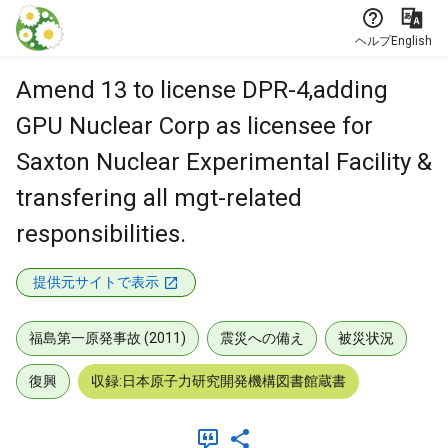
本文に飛ぶ
ヘルプ
English
Amend 13 to license DPR-4,adding
GPU Nuclear Corp as licensee for
Saxton Nuclear Experimental Facility &
transfering all mgt-related
responsibilities.
提供元サイトで表示
福島第一原発事故 (2011)
震災への備え
被災状況
復興
収録:日本原子力研究開発機構図書館蔵書