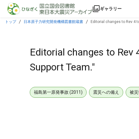
本文に飛ぶ
ギャラリー
トップ
日本原子力研究開発機構図書館蔵書
Editorial changes to Rev 4 
Editorial changes to Rev 
Support Team."
福島第一原発事故 (2011)
震災への備え
被災