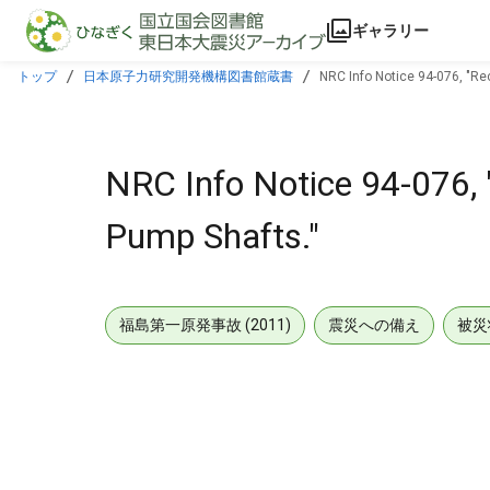
本文に飛ぶ
ギャラリー
トップ
日本原子力研究開発機構図書館蔵書
NRC Info Notice 94-076, "Rec
NRC Info Notice 94-076, "
Pump Shafts."
福島第一原発事故 (2011)
震災への備え
被災