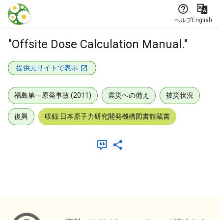
本文に飛ぶ
ヘルプ
English
"Offsite Dose Calculation Manual."
提供元サイトで表示
福島第一原発事故 (2011)
震災への備え
被災状況
復興
収録:日本原子力研究開発機構図書館蔵書
メタデータ