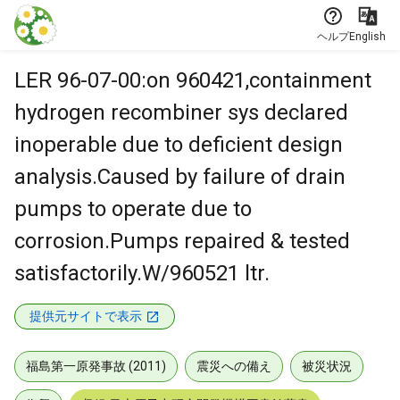
本文に飛ぶ
ヘルプ
English
LER 96-07-00:on 960421,containment
hydrogen recombiner sys declared
inoperable due to deficient design
analysis.Caused by failure of drain
pumps to operate due to
corrosion.Pumps repaired & tested
satisfactorily.W/960521 ltr.
提供元サイトで表示
福島第一原発事故 (2011)
震災への備え
被災状況