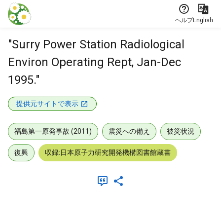
本文に飛ぶ
ヘルプ
English
"Surry Power Station Radiological
Environ Operating Rept, Jan-Dec
1995."
提供元サイトで表示
福島第一原発事故 (2011)
震災への備え
被災状況
復興
収録:日本原子力研究開発機構図書館蔵書