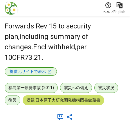
本文に飛ぶ
ヘルプ
English
Forwards Rev 15 to security
plan,including summary of
changes.Encl withheld,per
10CFR73.21.
提供元サイトで表示
福島第一原発事故 (2011)
震災への備え
被災状況
復興
収録:日本原子力研究開発機構図書館蔵書