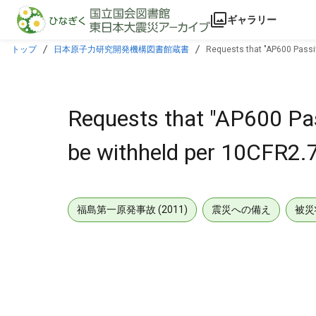
本文に飛ぶ
ギャラリー
トップ
日本原子力研究開発機構図書館蔵書
Requests that "AP600 Passiv
Requests that "AP600 Pas
be withheld per 10CFR2.
福島第一原発事故 (2011)
震災への備え
被災