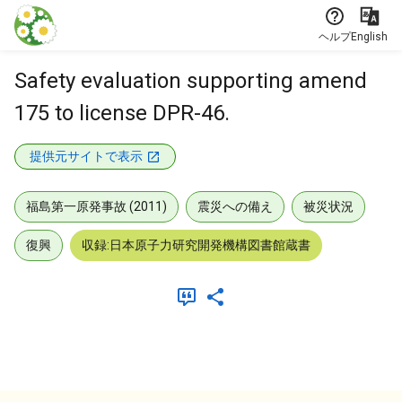
本文に飛ぶ
ヘルプ
English
Safety evaluation supporting amend
175 to license DPR-46.
提供元サイトで表示
福島第一原発事故 (2011)
震災への備え
被災状況
復興
収録:日本原子力研究開発機構図書館蔵書
メタデータ