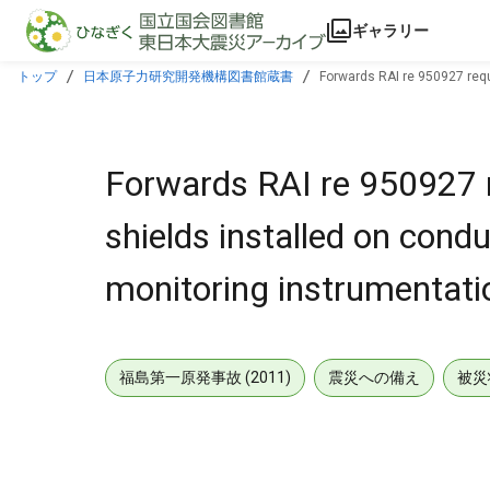
本文に飛ぶ
ギャラリー
トップ
日本原子力研究開発機構図書館蔵書
Forwards RAI re 950927 requ
Forwards RAI re 950927 
shields installed on cond
monitoring instrumentati
福島第一原発事故 (2011)
震災への備え
被災