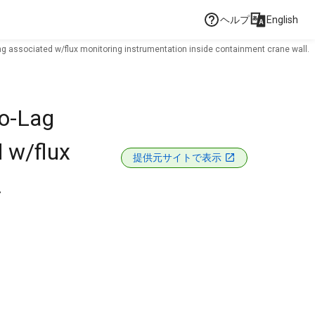
ヘルプ
English
ng associated w/flux monitoring instrumentation inside containment crane wall.
mo-Lag
d w/flux
提供元サイトで表示
.