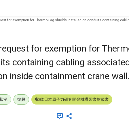
est for exemption for Thermo-Lag shields installed on conduits containing cabli
request for exemption for Ther
uits containing cabling associate
on inside containment crane wall
状況
復興
収録:日本原子力研究開発機構図書館蔵書