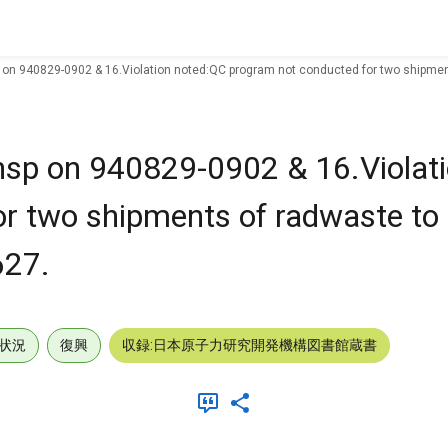
sp on 940829-0902 & 16.Violation noted:QC program not conducted for two shipmen
 insp on 940829-0902 & 16.Violat
r two shipments of radwaste to 
627.
状況
復興
収録:日本原子力研究開発機構図書館蔵書