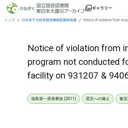
本文に飛ぶ
ギャラリー
トップ
日本原子力研究開発機構図書館蔵書
Notice of violation from in
Notice of violation from
program not conducted fo
facility on 931207 & 940
福島第一原発事故 (2011)
震災への備え
被災