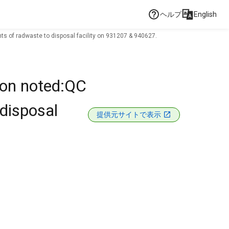
ヘルプ
English
ts of radwaste to disposal facility on 931207 & 940627.
ion noted:QC
disposal
提供元サイトで表示