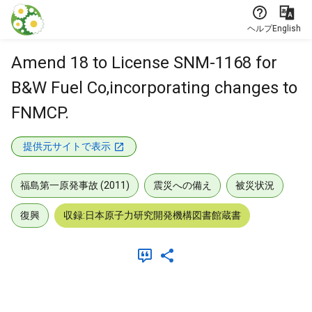
本文に飛ぶ
ヘルプ
English
Amend 18 to License SNM-1168 for
B&W Fuel Co,incorporating changes to
FNMCP.
提供元サイトで表示
福島第一原発事故 (2011)
震災への備え
被災状況
復興
収録:日本原子力研究開発機構図書館蔵書