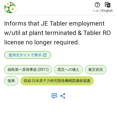
本文に飛ぶ
ヘルプ
English
Informs that JE Tabler employment
w/util at plant terminated & Tabler RO
license no longer required.
提供元サイトで表示
福島第一原発事故 (2011)
震災への備え
被災状況
復興
収録:日本原子力研究開発機構図書館蔵書