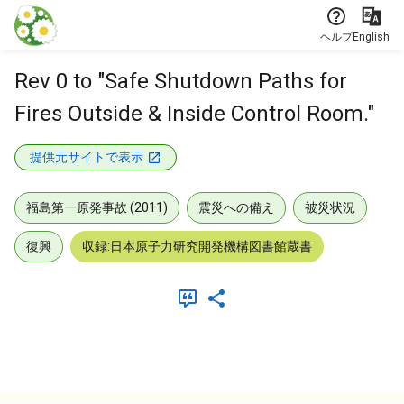
本文に飛ぶ
ヘルプ
English
Rev 0 to "Safe Shutdown Paths for
Fires Outside & Inside Control Room."
提供元サイトで表示
福島第一原発事故 (2011)
震災への備え
被災状況
復興
収録:日本原子力研究開発機構図書館蔵書
メタデータ