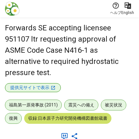
本文に飛ぶ
ヘルプ
English
Forwards SE accepting licensee
951107 ltr requesting approval of
ASME Code Case N416-1 as
alternative to required hydrostatic
pressure test.
提供元サイトで表示
福島第一原発事故 (2011)
震災への備え
被災状況
復興
収録:日本原子力研究開発機構図書館蔵書