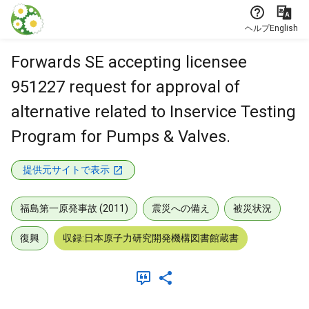
本文に飛ぶ
ヘルプ
English
Forwards SE accepting licensee
951227 request for approval of
alternative related to Inservice Testing
Program for Pumps & Valves.
提供元サイトで表示
福島第一原発事故 (2011)
震災への備え
被災状況
復興
収録:日本原子力研究開発機構図書館蔵書