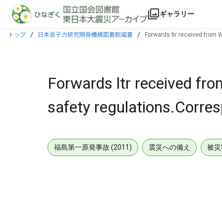
本文に飛ぶ
ギャラリー
トップ
日本原子力研究開発機構図書館蔵書
Forwards ltr received from 
Forwards ltr received fr
safety regulations.Corre
福島第一原発事故 (2011)
震災への備え
被災