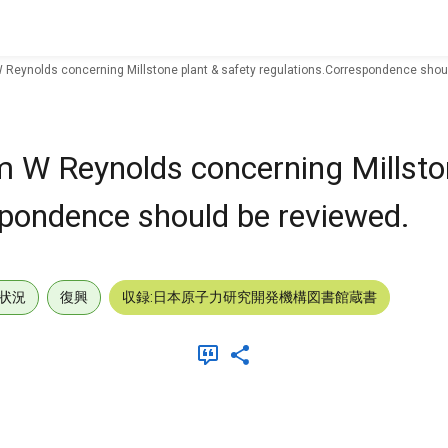
W Reynolds concerning Millstone plant & safety regulations.Correspondence shou
om W Reynolds concerning Millsto
spondence should be reviewed.
状況
復興
収録:日本原子力研究開発機構図書館蔵書